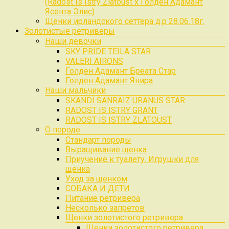
(Radost Is Istry Zlatoust x Голден Адамант
Ясента Элис)
Щенки ирландского сеттера д.р 28.06.18г.
Золотистые ретриверы
Наши девочки
SKY PRIDE TEILA STAR
VALERI AIRONS
Голден Адамант Бреата Стар
Голден Адамант Янира
Наши мальчики
SKANDI SANRAIZ URANUS STAR
RADOST IS ISTRY GRANT
RADOST IS ISTRY ZLATOUST
О породе
Стандарт породы
Выращивание щенка
Приучение к туалету. Игрушки для
щенка
Уход за щенком
СОБАКА И ДЕТИ
Питание ретривера
Несколько запретов
Щенки золотистого ретривера
Щенки золотистого ретривера