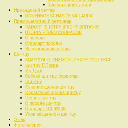
Успехи наших детей
Ирландский сеттер
OGNENNOE SCHAST’E VAILARRA
Прямошерстный ретривер
RADORT IS ISTRY BRIGHT BRITANIK
UTOPIA PERRO COBRADOR
О породе
Стандарт породы
Выращивание щенка
Ши-тцу
MARYSYA IZ ZHEMCHUZHNOY COLLEKCII
ши-тцу Е’Лаура
Ин Джи
Собака ши-тцу, характер.
Ши -тцу
Купание щенка ши-тцу
Кормление щенка щи-тцу
Щенок ши-тцу
О породе ши-тцу
Стандарт FCI №208
Уход за щенком ши-тцу
О нас
Фотогалерея