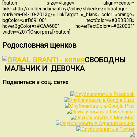
[button size=»large» align=»center»
link=»http://goldenadamant.by//arhiv/shhenki-zolotistogo-
retrivera-04-10-2013g/» linkTarget=»_blank» color=»orange»
bgColor=»#B69100″ textColor=»#3B3B3B»
hoverBgColor=»#CAA600″ hoverTextColor=»#020001″
width=»207″]Смотреть[/button]
Родословная щенков
СВОБОДНЫ
МАЛЬЧИК И ДЕВОЧКА
Поделиться в соц. сетях