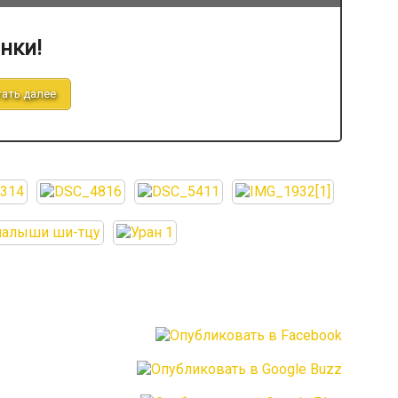
нки!
ать далее