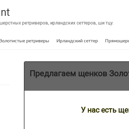
nt
ерстных ретриверов, ирландских сеттеров, ши тцу.
Золотистые ретриверы
Ирландский сеттер
Прямошерс
Предлагаем щенков Золо
У нас есть щен