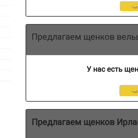
Чит
Предлагаем щенков вель
У нас есть щен
Чит
Предлагаем щенков Ирлан