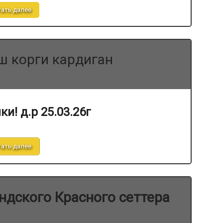
ать далее
ш корги кардиган
ки! д.р 25.03.26г
ать далее
дского Красного сеттера