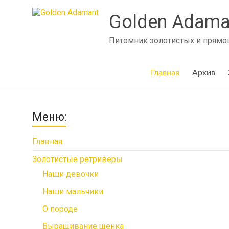
Skip
to
Golden Adama
content
Питомник золотистых и прямош
Главная
Архив
Меню:
Главная
Золотистые ретриверы
Наши девочки
Наши мальчики
О породе
Выращивание щенка