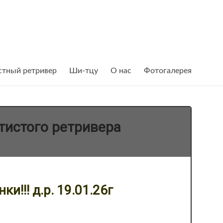
тный ретривер
Ши-тцу
О нас
Фотогалерея
тистого ретривера
ки!!! д.р. 19.01.26г