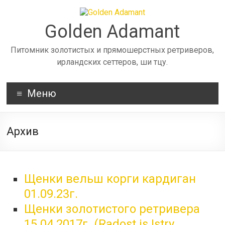
Skip
to
content
Golden Adamant
Питомник золотистых и прямошерстных ретриверов,
ирландских сеттеров, ши тцу.
Меню
Архив
Щенки вельш корги кардиган
01.09.23г.
Щенки золотистого ретривера
15.04.2017г. (Radost is Istry