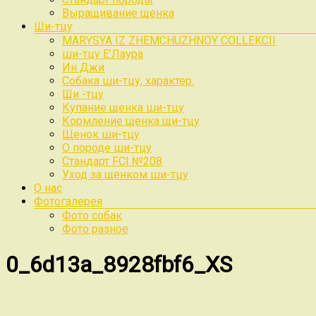
Выращивание щенка
Ши-тцу
MARYSYA IZ ZHEMCHUZHNOY COLLEKCII
ши-тцу Е’Лаура
Ин Джи
Собака ши-тцу, характер.
Ши -тцу
Купание щенка ши-тцу
Кормление щенка щи-тцу
Щенок ши-тцу
О породе ши-тцу
Стандарт FCI №208
Уход за щенком ши-тцу
О нас
Фотогалерея
Фото собак
Фото разное
0_6d13a_8928fbf6_XS