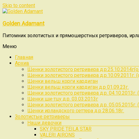
Skip to content
Golden Adamant
Питомник золотистых и прямошерстных ретриверов, ирлан
Меню
Главная
Архив
Щенки золотистого ретривера д.р.25.10.2014г(о.Rad
Щенки золотистого ретривера д.р.10.09.2011г. (о.
Щенки вельш корги кардиган
Щенки вельш корги кардиган д.р 01.09.23г.
Щенки золотистого ретривера д.р. 04.10.2013г. ( о.
Щенки ши-тцу д.р. 03.03.2013г
Щенки золотистого ретривера д.р. 05.05.2015г. (
Щенки ирландского сеттера д.р 28.06.18г.
Золотистые ретриверы
Наши девочки
SKY PRIDE TEILA STAR
VALERI AIRONS