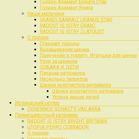
Голден Адамант Бреата Стар
Голден Адамант Янира
Наши мальчики
SKANDI SANRAIZ URANUS STAR
RADOST IS ISTRY GRANT
RADOST IS ISTRY ZLATOUST
О породе
Стандарт породы
Выращивание щенка
Приучение к туалету. Игрушки для щенка
Уход за щенком
СОБАКА И ДЕТИ
Питание ретривера
Несколько запретов
Щенки золотистого ретривера
Щенки золотистого ретривера
Успехи наших детей
Ирландский сеттер
OGNENNOE SCHAST’E VAILARRA
Прямошерстный ретривер
RADORT IS ISTRY BRIGHT BRITANIK
UTOPIA PERRO COBRADOR
О породе
Стандарт породы