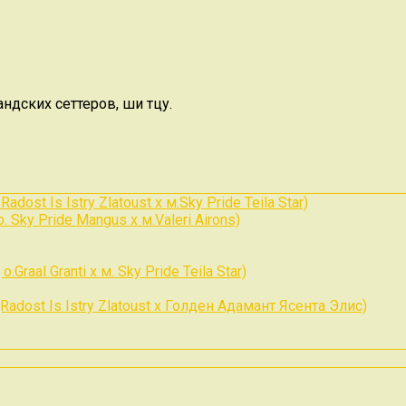
дских сеттеров, ши тцу.
ost Is Istry Zlatoust x м.Sky Pride Teila Star)
 Sky Pride Mangus x м.Valeri Airons)
Graal Granti x м. Sky Pride Teila Star)
Radost Is Istry Zlatoust x Голден Адамант Ясента Элис)