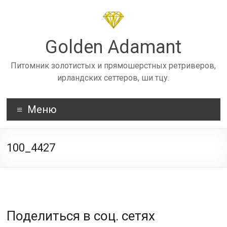
Skip
to
content
Golden Adamant
Питомник золотистых и прямошерстных ретриверов,
ирландских сеттеров, ши тцу.
Меню
100_4427
Поделиться в соц. сетях