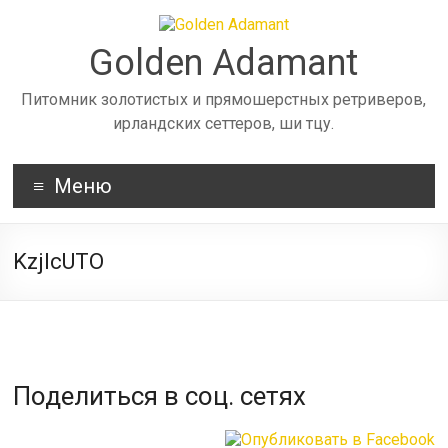
Skip
to
content
Golden Adamant
Питомник золотистых и прямошерстных ретриверов,
ирландских сеттеров, ши тцу.
Меню
KzjlcUTO
Поделиться в соц. сетях