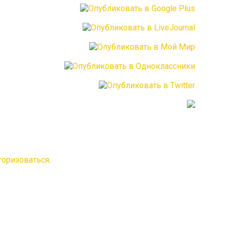
торизоваться
.