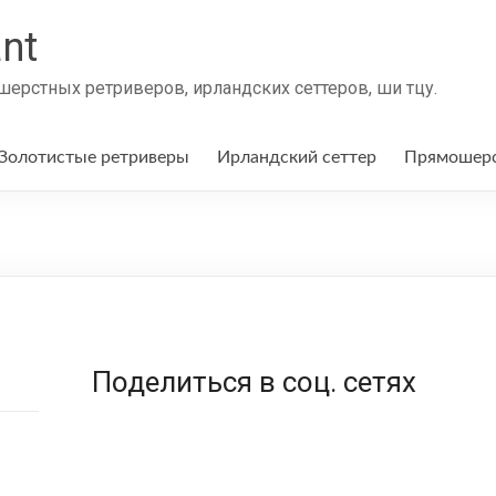
nt
ерстных ретриверов, ирландских сеттеров, ши тцу.
Золотистые ретриверы
Ирландский сеттер
Прямошерс
Поделиться в соц. сетях