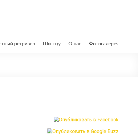
тный ретривер
Ши-тцу
О нас
Фотогалерея