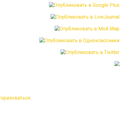
торизоваться
.