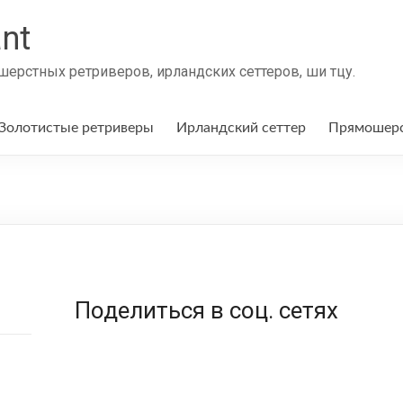
nt
ерстных ретриверов, ирландских сеттеров, ши тцу.
Золотистые ретриверы
Ирландский сеттер
Прямошерс
Поделиться в соц. сетях