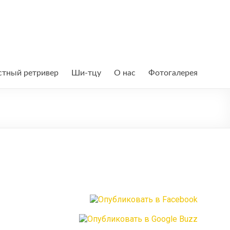
тный ретривер
Ши-тцу
О нас
Фотогалерея