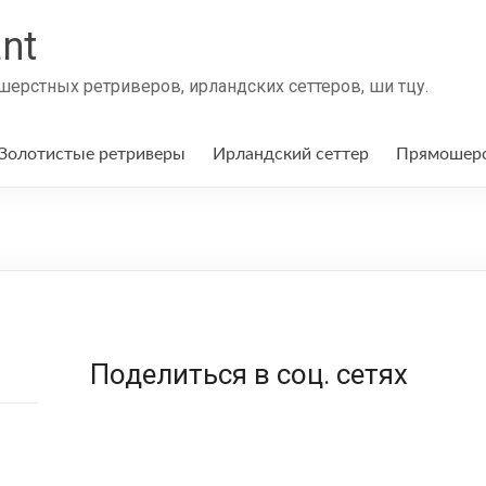
nt
ерстных ретриверов, ирландских сеттеров, ши тцу.
Золотистые ретриверы
Ирландский сеттер
Прямошерс
Поделиться в соц. сетях