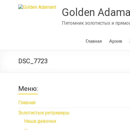
Skip
to
Golden Adama
content
Питомник золотистых и прямош
Главная
Архив
DSC_7723
Меню:
Главная
Золотистые ретриверы
Наши девочки