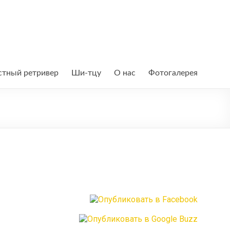
тный ретривер
Ши-тцу
О нас
Фотогалерея