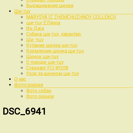
Выращивание щенка
Ши-тцу
MARYSYA IZ ZHEMCHUZHNOY COLLEKCII
ши-тцу Е’Лаура
Ин Джи
Собака ши-тцу, характер.
Ши -тцу
Купание щенка ши-тцу
Кормление щенка щи-тцу
Щенок ши-тцу
О породе ши-тцу
Стандарт FCI №208
Уход за щенком ши-тцу
О нас
Фотогалерея
Фото собак
Фото разное
DSC_6941