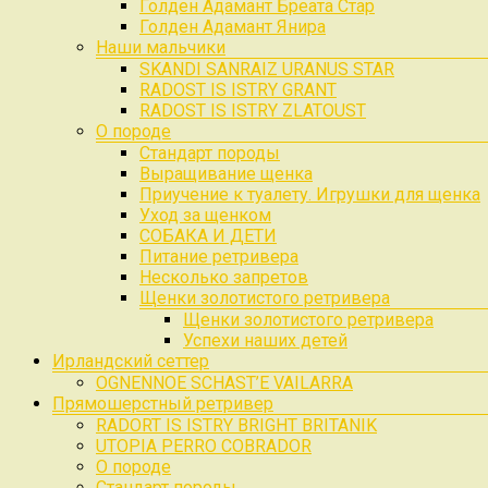
Голден Адамант Бреата Стар
Голден Адамант Янира
Наши мальчики
SKANDI SANRAIZ URANUS STAR
RADOST IS ISTRY GRANT
RADOST IS ISTRY ZLATOUST
О породе
Стандарт породы
Выращивание щенка
Приучение к туалету. Игрушки для щенка
Уход за щенком
СОБАКА И ДЕТИ
Питание ретривера
Несколько запретов
Щенки золотистого ретривера
Щенки золотистого ретривера
Успехи наших детей
Ирландский сеттер
OGNENNOE SCHAST’E VAILARRA
Прямошерстный ретривер
RADORT IS ISTRY BRIGHT BRITANIK
UTOPIA PERRO COBRADOR
О породе
Стандарт породы