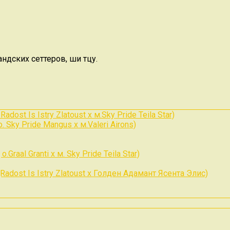
дских сеттеров, ши тцу.
ost Is Istry Zlatoust x м.Sky Pride Teila Star)
 Sky Pride Mangus x м.Valeri Airons)
Graal Granti x м. Sky Pride Teila Star)
Radost Is Istry Zlatoust x Голден Адамант Ясента Элис)