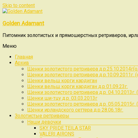
Skip to content
Golden Adamant
Питомник золотистых и прямошерстных ретриверов, ирлан
Меню
Главная
Архив
Щенки золотистого ретривера д.р.25.10.2014г(о.Rad
Щенки золотистого ретривера д.р.10.09.2011г. (о.
Щенки вельш корги кардиган
Щенки вельш корги кардиган д.р 01.09.23г.
Щенки золотистого ретривера д.р. 04.10.2013г. ( о.
Щенки ши-тцу д.р. 03.03.2013г
Щенки золотистого ретривера д.р. 05.05.2015г. (
Щенки ирландского сеттера д.р 28.06.18г.
Золотистые ретриверы
Наши девочки
SKY PRIDE TEILA STAR
VALERI AIRONS