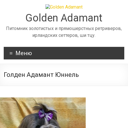
Skip
to
content
Golden Adamant
Питомник золотистых и прямошерстных ретриверов,
ирландских сеттеров, ши тцу.
Меню
Голден Адамант Юннель