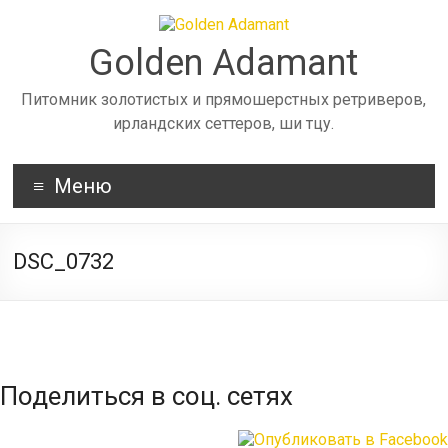
Skip
to
content
Golden Adamant
Питомник золотистых и прямошерстных ретриверов,
ирландских сеттеров, ши тцу.
Меню
DSC_0732
Поделиться в соц. сетях