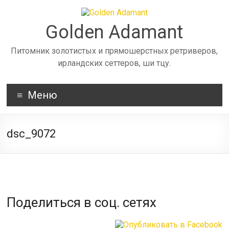
Skip
to
content
Golden Adamant
Питомник золотистых и прямошерстных ретриверов,
ирландских сеттеров, ши тцу.
Меню
dsc_9072
Поделиться в соц. сетях