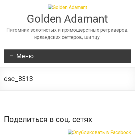
Skip
to
content
Golden Adamant
Питомник золотистых и прямошерстных ретриверов,
ирландских сеттеров, ши тцу.
Меню
dsc_8313
Поделиться в соц. сетях