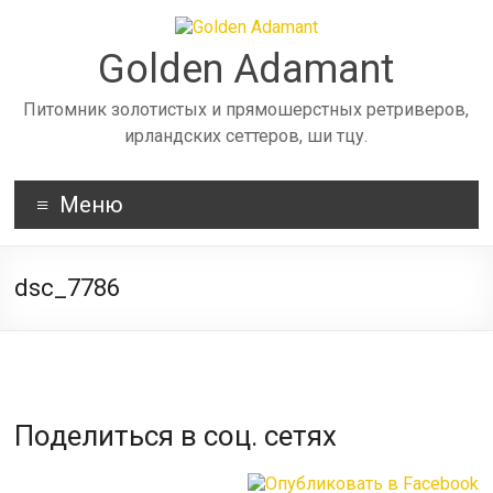
Skip
to
content
Golden Adamant
Питомник золотистых и прямошерстных ретриверов,
ирландских сеттеров, ши тцу.
Меню
dsc_7786
Поделиться в соц. сетях