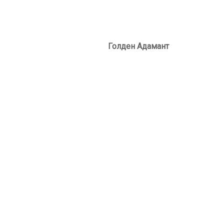
ден Адамант
эйси