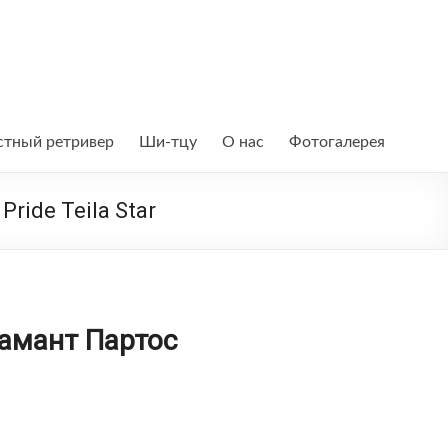
тный ретривер
Ши-тцу
О нас
Фотогалерея
Pride Teila Star
ЬЧИК
мант Партос