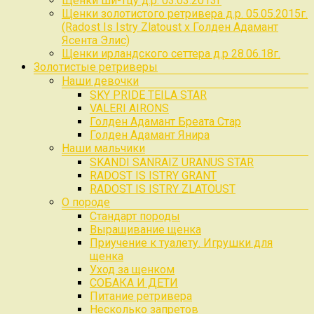
Щенки ши-тцу д.р. 03.03.2013г
Щенки золотистого ретривера д.р. 05.05.2015г.
(Radost Is Istry Zlatoust x Голден Адамант
Ясента Элис)
Щенки ирландского сеттера д.р 28.06.18г.
Золотистые ретриверы
Наши девочки
SKY PRIDE TEILA STAR
VALERI AIRONS
Голден Адамант Бреата Стар
Голден Адамант Янира
Наши мальчики
SKANDI SANRAIZ URANUS STAR
RADOST IS ISTRY GRANT
RADOST IS ISTRY ZLATOUST
О породе
Стандарт породы
Выращивание щенка
Приучение к туалету. Игрушки для
щенка
Уход за щенком
СОБАКА И ДЕТИ
Питание ретривера
Несколько запретов