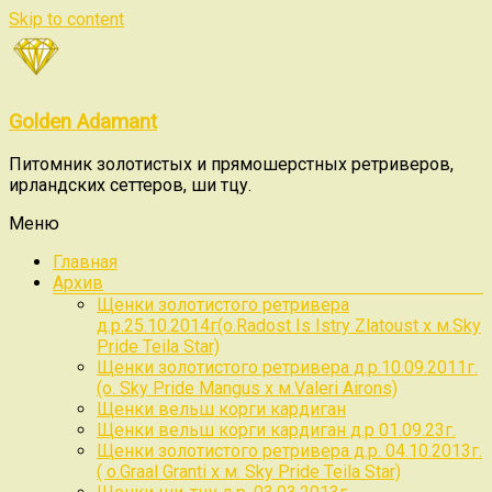
Skip to content
Golden Adamant
Питомник золотистых и прямошерстных ретриверов,
ирландских сеттеров, ши тцу.
Меню
Главная
Архив
Щенки золотистого ретривера
д.р.25.10.2014г(о.Radost Is Istry Zlatoust x м.Sky
Pride Teila Star)
Щенки золотистого ретривера д.р.10.09.2011г.
(о. Sky Pride Mangus x м.Valeri Airons)
Щенки вельш корги кардиган
Щенки вельш корги кардиган д.р 01.09.23г.
Щенки золотистого ретривера д.р. 04.10.2013г.
( о.Graal Granti x м. Sky Pride Teila Star)