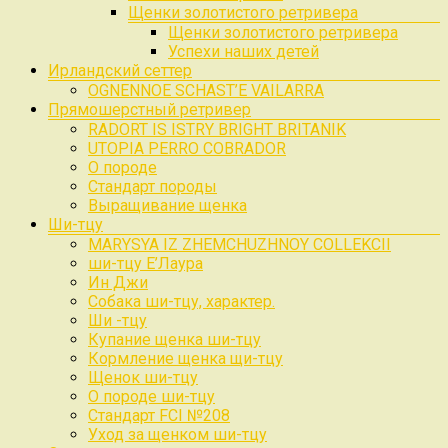
Щенки золотистого ретривера
Щенки золотистого ретривера
Успехи наших детей
Ирландский сеттер
OGNENNOE SCHAST’E VAILARRA
Прямошерстный ретривер
RADORT IS ISTRY BRIGHT BRITANIK
UTOPIA PERRO COBRADOR
О породе
Стандарт породы
Выращивание щенка
Ши-тцу
MARYSYA IZ ZHEMCHUZHNOY COLLEKCII
ши-тцу Е’Лаура
Ин Джи
Собака ши-тцу, характер.
Ши -тцу
Купание щенка ши-тцу
Кормление щенка щи-тцу
Щенок ши-тцу
О породе ши-тцу
Стандарт FCI №208
Уход за щенком ши-тцу