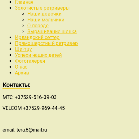
Главная
Золотистые ретриверы
Наши девочки
Наши мальчики
О породе
Выращивание щенка
Ирландский сеттер
Прямошерстный ретривер
Ши-тцу
Успехи наших детей
Фотогалерея
О нас
Архив
Контакты:
МТС: +37529-516-39-03
VELCOM +37529-969-44-45
email: tera.8@mail.ru