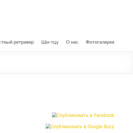
тный ретривер
Ши-тцу
О нас
Фотогалерея