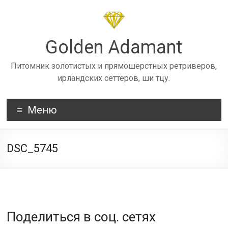
Skip
to
content
Golden Adamant
Питомник золотистых и прямошерстных ретриверов,
ирландских сеттеров, ши тцу.
Меню
DSC_5745
Поделиться в соц. сетях