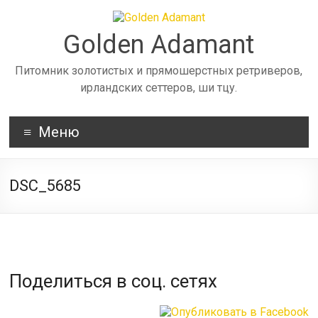
Skip
to
content
Golden Adamant
Питомник золотистых и прямошерстных ретриверов,
ирландских сеттеров, ши тцу.
Меню
DSC_5685
Поделиться в соц. сетях