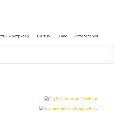
тный ретривер
Ши-тцу
О нас
Фотогалерея