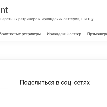
nt
ерстных ретриверов, ирландских сеттеров, ши тцу.
Золотистые ретриверы
Ирландский сеттер
Прямошерс
Поделиться в соц. сетях