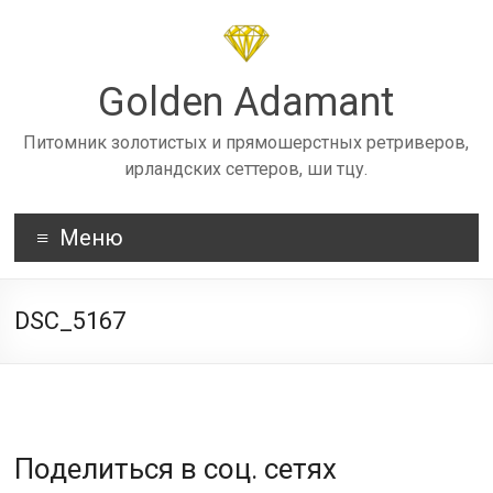
Skip
to
content
Golden Adamant
Питомник золотистых и прямошерстных ретриверов,
ирландских сеттеров, ши тцу.
Меню
DSC_5167
Поделиться в соц. сетях