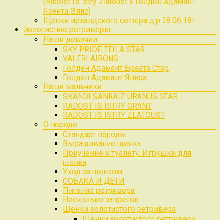
(Radost Is Istry Zlatoust x Голден Адамант
Ясента Элис)
Щенки ирландского сеттера д.р 28.06.18г.
Золотистые ретриверы
Наши девочки
SKY PRIDE TEILA STAR
VALERI AIRONS
Голден Адамант Бреата Стар
Голден Адамант Янира
Наши мальчики
SKANDI SANRAIZ URANUS STAR
RADOST IS ISTRY GRANT
RADOST IS ISTRY ZLATOUST
О породе
Стандарт породы
Выращивание щенка
Приучение к туалету. Игрушки для
щенка
Уход за щенком
СОБАКА И ДЕТИ
Питание ретривера
Несколько запретов
Щенки золотистого ретривера
Щенки золотистого ретривера