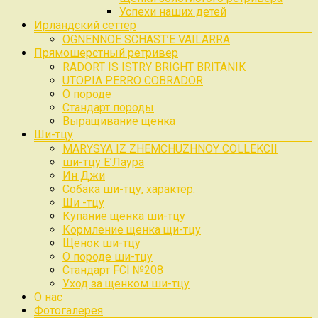
Успехи наших детей
Ирландский сеттер
OGNENNOE SCHAST’E VAILARRA
Прямошерстный ретривер
RADORT IS ISTRY BRIGHT BRITANIK
UTOPIA PERRO COBRADOR
О породе
Стандарт породы
Выращивание щенка
Ши-тцу
MARYSYA IZ ZHEMCHUZHNOY COLLEKCII
ши-тцу Е’Лаура
Ин Джи
Собака ши-тцу, характер.
Ши -тцу
Купание щенка ши-тцу
Кормление щенка щи-тцу
Щенок ши-тцу
О породе ши-тцу
Стандарт FCI №208
Уход за щенком ши-тцу
О нас
Фотогалерея