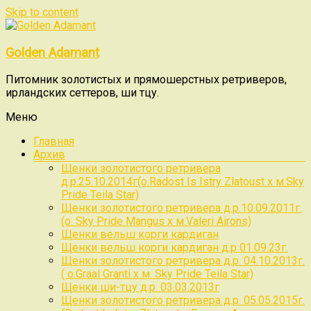
Skip to content
Golden Adamant
Питомник золотистых и прямошерстных ретриверов,
ирландских сеттеров, ши тцу.
Меню
Главная
Архив
Щенки золотистого ретривера
д.р.25.10.2014г(о.Radost Is Istry Zlatoust x м.Sky
Pride Teila Star)
Щенки золотистого ретривера д.р.10.09.2011г.
(о. Sky Pride Mangus x м.Valeri Airons)
Щенки вельш корги кардиган
Щенки вельш корги кардиган д.р 01.09.23г.
Щенки золотистого ретривера д.р. 04.10.2013г.
( о.Graal Granti x м. Sky Pride Teila Star)
Щенки ши-тцу д.р. 03.03.2013г
Щенки золотистого ретривера д.р. 05.05.2015г.