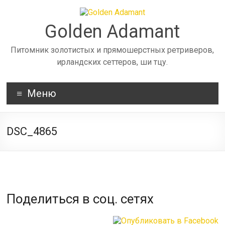
Skip
to
content
Golden Adamant
Питомник золотистых и прямошерстных ретриверов,
ирландских сеттеров, ши тцу.
Меню
DSC_4865
Поделиться в соц. сетях