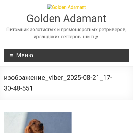
Skip
to
content
Golden Adamant
Питомник золотистых и прямошерстных ретриверов,
ирландских сеттеров, ши тцу.
Меню
изображение_viber_2025-08-21_17-
30-48-551