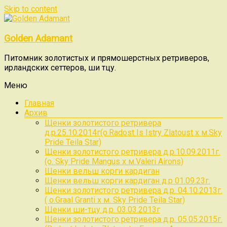
Skip to content
Golden Adamant
Питомник золотистых и прямошерстных ретриверов,
ирландских сеттеров, ши тцу.
Меню
Главная
Архив
Щенки золотистого ретривера
д.р.25.10.2014г(о.Radost Is Istry Zlatoust x м.Sky
Pride Teila Star)
Щенки золотистого ретривера д.р.10.09.2011г.
(о. Sky Pride Mangus x м.Valeri Airons)
Щенки вельш корги кардиган
Щенки вельш корги кардиган д.р 01.09.23г.
Щенки золотистого ретривера д.р. 04.10.2013г.
( о.Graal Granti x м. Sky Pride Teila Star)
Щенки ши-тцу д.р. 03.03.2013г
Щенки золотистого ретривера д.р. 05.05.2015г.