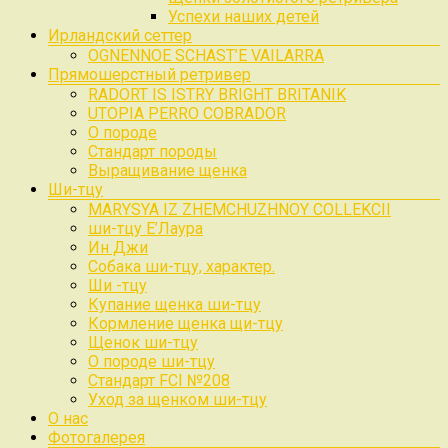
Успехи наших детей
Ирландский сеттер
OGNENNOE SCHAST’E VAILARRA
Прямошерстный ретривер
RADORT IS ISTRY BRIGHT BRITANIK
UTOPIA PERRO COBRADOR
О породе
Стандарт породы
Выращивание щенка
Ши-тцу
MARYSYA IZ ZHEMCHUZHNOY COLLEKCII
ши-тцу Е’Лаура
Ин Джи
Собака ши-тцу, характер.
Ши -тцу
Купание щенка ши-тцу
Кормление щенка щи-тцу
Щенок ши-тцу
О породе ши-тцу
Стандарт FCI №208
Уход за щенком ши-тцу
О нас
Фотогалерея