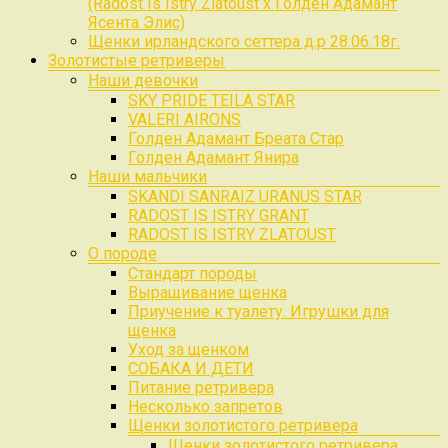
(Radost Is Istry Zlatoust x Голден Адамант
Ясента Элис)
Щенки ирландского сеттера д.р 28.06.18г.
Золотистые ретриверы
Наши девочки
SKY PRIDE TEILA STAR
VALERI AIRONS
Голден Адамант Бреата Стар
Голден Адамант Янира
Наши мальчики
SKANDI SANRAIZ URANUS STAR
RADOST IS ISTRY GRANT
RADOST IS ISTRY ZLATOUST
О породе
Стандарт породы
Выращивание щенка
Приучение к туалету. Игрушки для
щенка
Уход за щенком
СОБАКА И ДЕТИ
Питание ретривера
Несколько запретов
Щенки золотистого ретривера
Щенки золотистого ретривера