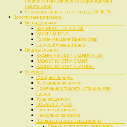
(Radost Is Istry Zlatoust x Голден Адамант
Ясента Элис)
Щенки ирландского сеттера д.р 28.06.18г.
Золотистые ретриверы
Наши девочки
SKY PRIDE TEILA STAR
VALERI AIRONS
Голден Адамант Бреата Стар
Голден Адамант Янира
Наши мальчики
SKANDI SANRAIZ URANUS STAR
RADOST IS ISTRY GRANT
RADOST IS ISTRY ZLATOUST
О породе
Стандарт породы
Выращивание щенка
Приучение к туалету. Игрушки для
щенка
Уход за щенком
СОБАКА И ДЕТИ
Питание ретривера
Несколько запретов
Щенки золотистого ретривера
Щенки золотистого ретривера