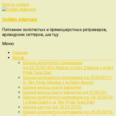
Skip to content
Golden Adamant
Питомник золотистых и прямошерстных ретриверов,
ирландских сеттеров, ши тцу.
Меню
Главная
Архив
Щенки золотистого ретривера
д.р.25.10.2014г(о.Radost Is Istry Zlatoust x м.Sky
Pride Teila Star)
Щенки золотистого ретривера д.р.10.09.2011г.
(о. Sky Pride Mangus x м.Valeri Airons)
Щенки вельш корги кардиган
Щенки вельш корги кардиган д.р 01.09.23г.
Щенки золотистого ретривера д.р. 04.10.2013г.
( о.Graal Granti x м. Sky Pride Teila Star)
Щенки ши-тцу д.р. 03.03.2013г
Щенки золотистого ретривера д.р. 05.05.2015г.