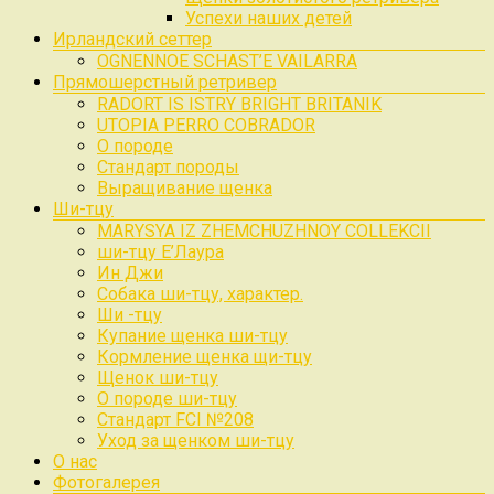
Успехи наших детей
Ирландский сеттер
OGNENNOE SCHAST’E VAILARRA
Прямошерстный ретривер
RADORT IS ISTRY BRIGHT BRITANIK
UTOPIA PERRO COBRADOR
О породе
Стандарт породы
Выращивание щенка
Ши-тцу
MARYSYA IZ ZHEMCHUZHNOY COLLEKCII
ши-тцу Е’Лаура
Ин Джи
Собака ши-тцу, характер.
Ши -тцу
Купание щенка ши-тцу
Кормление щенка щи-тцу
Щенок ши-тцу
О породе ши-тцу
Стандарт FCI №208
Уход за щенком ши-тцу
О нас
Фотогалерея