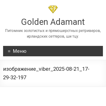
Skip
to
content
Golden Adamant
Питомник золотистых и прямошерстных ретриверов,
ирландских сеттеров, ши тцу.
Меню
изображение_viber_2025-08-21_17-
29-32-197