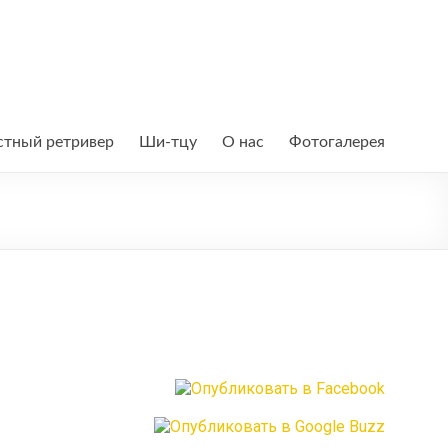
тный ретривер
Ши-тцу
О нас
Фотогалерея