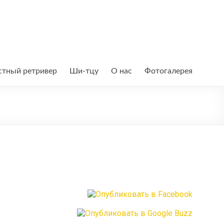
тный ретривер
Ши-тцу
О нас
Фотогалерея