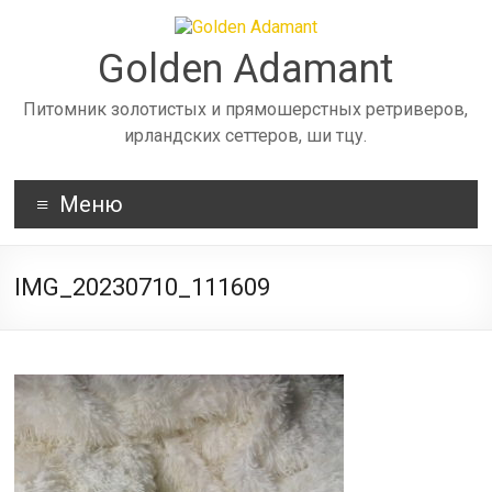
Skip
to
content
Golden Adamant
Питомник золотистых и прямошерстных ретриверов,
ирландских сеттеров, ши тцу.
Меню
IMG_20230710_111609