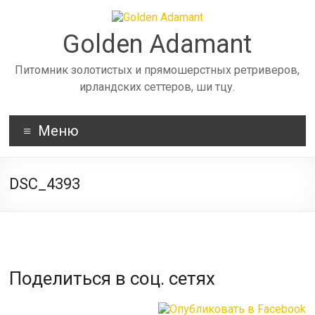
Skip
to
content
Golden Adamant
Питомник золотистых и прямошерстных ретриверов,
ирландских сеттеров, ши тцу.
Меню
DSC_4393
Поделиться в соц. сетях