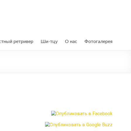
тный ретривер
Ши-тцу
О нас
Фотогалерея