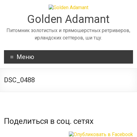
Skip
to
content
Golden Adamant
Питомник золотистых и прямошерстных ретриверов,
ирландских сеттеров, ши тцу.
Меню
DSC_0488
Поделиться в соц. сетях