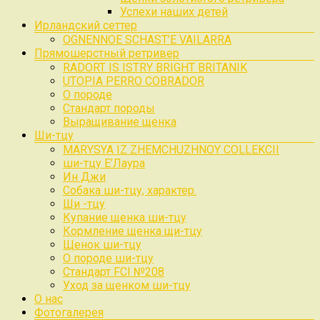
Успехи наших детей
Ирландский сеттер
OGNENNOE SCHAST’E VAILARRA
Прямошерстный ретривер
RADORT IS ISTRY BRIGHT BRITANIK
UTOPIA PERRO COBRADOR
О породе
Стандарт породы
Выращивание щенка
Ши-тцу
MARYSYA IZ ZHEMCHUZHNOY COLLEKCII
ши-тцу Е’Лаура
Ин Джи
Собака ши-тцу, характер.
Ши -тцу
Купание щенка ши-тцу
Кормление щенка щи-тцу
Щенок ши-тцу
О породе ши-тцу
Стандарт FCI №208
Уход за щенком ши-тцу
О нас
Фотогалерея