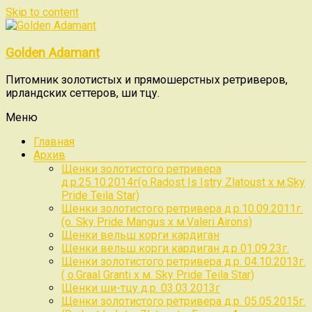
Skip to content
Golden Adamant
Питомник золотистых и прямошерстных ретриверов,
ирландских сеттеров, ши тцу.
Меню
Главная
Архив
Щенки золотистого ретривера
д.р.25.10.2014г(о.Radost Is Istry Zlatoust x м.Sky
Pride Teila Star)
Щенки золотистого ретривера д.р.10.09.2011г.
(о. Sky Pride Mangus x м.Valeri Airons)
Щенки вельш корги кардиган
Щенки вельш корги кардиган д.р 01.09.23г.
Щенки золотистого ретривера д.р. 04.10.2013г.
( о.Graal Granti x м. Sky Pride Teila Star)
Щенки ши-тцу д.р. 03.03.2013г
Щенки золотистого ретривера д.р. 05.05.2015г.