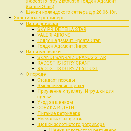
(Radost Is Istry Zlatoust x Голден Адамант
Ясента Элис)
Щенки ирландского сеттера д.р 28.06.18г.
Золотистые ретриверы
Наши девочки
SKY PRIDE TEILA STAR
VALERI AIRONS
Голден Адамант Бреата Стар
Голден Адамант Янира
Наши мальчики
SKANDI SANRAIZ URANUS STAR
RADOST IS ISTRY GRANT
RADOST IS ISTRY ZLATOUST
О породе
Стандарт породы
Выращивание щенка
Приучение к туалету. Игрушки для
щенка
Уход за щенком
СОБАКА И ДЕТИ
Питание ретривера
Несколько запретов
Щенки золотистого ретривера
Щенки золотистого ретривера