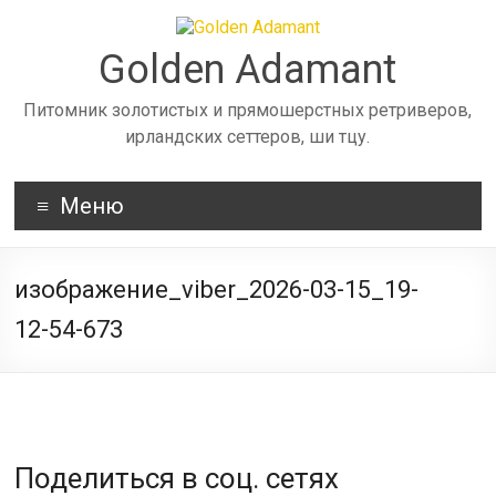
Skip
to
content
Golden Adamant
Питомник золотистых и прямошерстных ретриверов,
ирландских сеттеров, ши тцу.
Меню
изображение_viber_2026-03-15_19-
12-54-673
Поделиться в соц. сетях