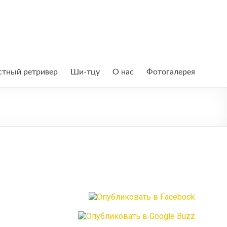
тный ретривер
Ши-тцу
О нас
Фотогалерея