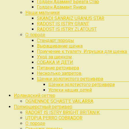
Голден Адамант Бреата Стар
Голден Адамант Янира
Наши мальчики
SKANDI SANRAIZ URANUS STAR
RADOST IS ISTRY GRANT
RADOST IS ISTRY ZLATOUST
О породе
Стандарт породы
Выращивание щенка
Приучение к туалету. Игрушки для щенка
Уход за щенком
СОБАКА И ДЕТИ
Питание ретривера
Несколько запретов
Щенки золотистого ретривера
Щенки золотистого ретривера
Успехи наших детей
Ирландский сеттер
OGNENNOE SCHAST’E VAILARRA
Прямошерстный ретривер
RADORT IS ISTRY BRIGHT BRITANIK
UTOPIA PERRO COBRADOR
О породе
Стандарт породы