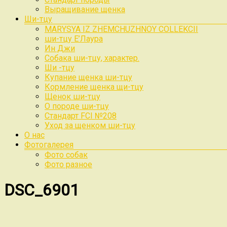
Выращивание щенка
Ши-тцу
MARYSYA IZ ZHEMCHUZHNOY COLLEKCII
ши-тцу Е’Лаура
Ин Джи
Собака ши-тцу, характер.
Ши -тцу
Купание щенка ши-тцу
Кормление щенка щи-тцу
Щенок ши-тцу
О породе ши-тцу
Стандарт FCI №208
Уход за щенком ши-тцу
О нас
Фотогалерея
Фото собак
Фото разное
DSC_6901