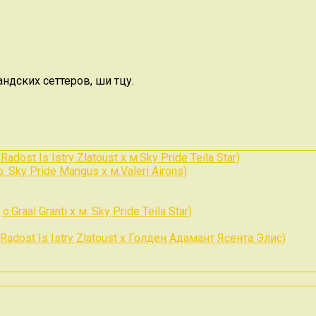
дских сеттеров, ши тцу.
ost Is Istry Zlatoust x м.Sky Pride Teila Star)
 Sky Pride Mangus x м.Valeri Airons)
Graal Granti x м. Sky Pride Teila Star)
Radost Is Istry Zlatoust x Голден Адамант Ясента Элис)