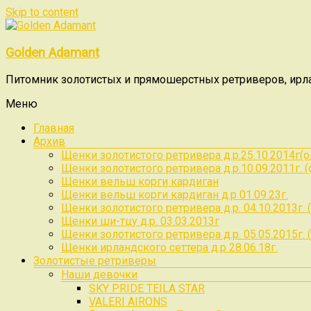
Skip to content
Golden Adamant
Питомник золотистых и прямошерстных ретриверов, ирлан
Меню
Главная
Архив
Щенки золотистого ретривера д.р.25.10.2014г(о.Rad
Щенки золотистого ретривера д.р.10.09.2011г. (о.
Щенки вельш корги кардиган
Щенки вельш корги кардиган д.р 01.09.23г.
Щенки золотистого ретривера д.р. 04.10.2013г. ( о.
Щенки ши-тцу д.р. 03.03.2013г
Щенки золотистого ретривера д.р. 05.05.2015г. (
Щенки ирландского сеттера д.р 28.06.18г.
Золотистые ретриверы
Наши девочки
SKY PRIDE TEILA STAR
VALERI AIRONS