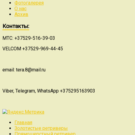
Фотогалерея
О нас
Архив
Контакты:
МТС: +37529-516-39-03
VELCOM +37529-969-44-45
email: tera.8@mail.ru
Viber, Telegram, WhatsApp +375295163903
Главная
Золотистые ретриверы
Прямошерстный ретривер