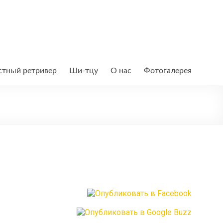
тный ретривер
Ши-тцу
О нас
Фотогалерея