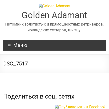
Skip
to
content
Golden Adamant
Питомник золотистых и прямошерстных ретриверов,
ирландских сеттеров, ши тцу.
Меню
DSC_7517
Поделиться в соц. сетях