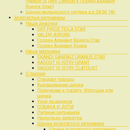
(Radost Is Istry Zlatoust x Голден Адамант
Ясента Элис)
Щенки ирландского сеттера д.р 28.06.18г.
Золотистые ретриверы
Наши девочки
SKY PRIDE TEILA STAR
VALERI AIRONS
Голден Адамант Бреата Стар
Голден Адамант Янира
Наши мальчики
SKANDI SANRAIZ URANUS STAR
RADOST IS ISTRY GRANT
RADOST IS ISTRY ZLATOUST
О породе
Стандарт породы
Выращивание щенка
Приучение к туалету. Игрушки для
щенка
Уход за щенком
СОБАКА И ДЕТИ
Питание ретривера
Несколько запретов
Щенки золотистого ретривера
Щенки золотистого ретривера