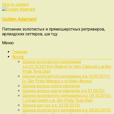
Skip to content
Golden Adamant
Питомник золотистых и прямошерстных ретриверов,
ирландских сеттеров, ши тцу.
Меню
Главная
Архив
Щенки золотистого ретривера
д.р.25.10.2014г(о.Radost Is Istry Zlatoust x м.Sky
Pride Teila Star)
Щенки золотистого ретривера д.р.10.09.2011г.
(о. Sky Pride Mangus x м.Valeri Airons)
Щенки вельш корги кардиган
Щенки вельш корги кардиган д.р 01.09.23г.
Щенки золотистого ретривера д.р. 04.10.2013г.
( о.Graal Granti x м. Sky Pride Teila Star)
Щенки ши-тцу д.р. 03.03.2013г
Щенки золотистого ретривера д.р. 05.05.2015г.