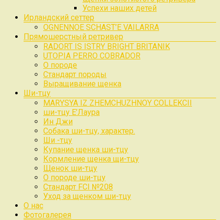
Успехи наших детей
Ирландский сеттер
OGNENNOE SCHAST’E VAILARRA
Прямошерстный ретривер
RADORT IS ISTRY BRIGHT BRITANIK
UTOPIA PERRO COBRADOR
О породе
Стандарт породы
Выращивание щенка
Ши-тцу
MARYSYA IZ ZHEMCHUZHNOY COLLEKCII
ши-тцу Е’Лаура
Ин Джи
Собака ши-тцу, характер.
Ши -тцу
Купание щенка ши-тцу
Кормление щенка щи-тцу
Щенок ши-тцу
О породе ши-тцу
Стандарт FCI №208
Уход за щенком ши-тцу
О нас
Фотогалерея