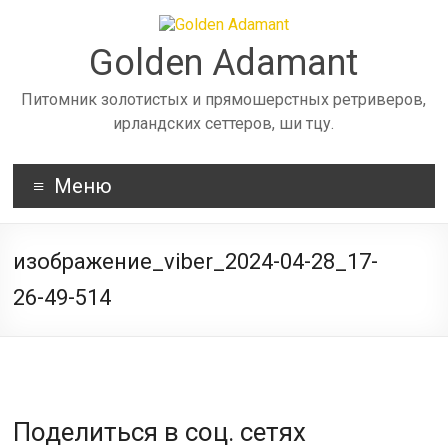
Skip
to
content
Golden Adamant
Питомник золотистых и прямошерстных ретриверов,
ирландских сеттеров, ши тцу.
Меню
изображение_viber_2024-04-28_17-
26-49-514
Поделиться в соц. сетях