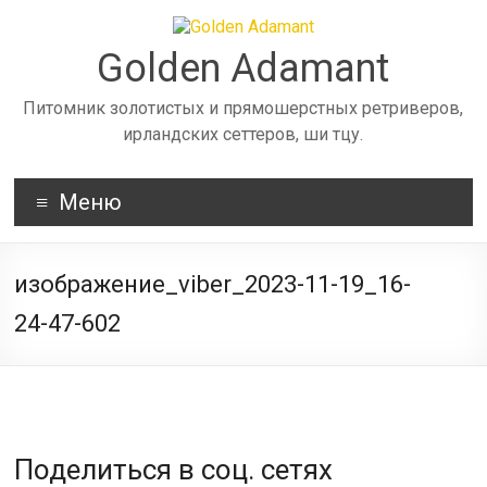
Skip
to
content
Golden Adamant
Питомник золотистых и прямошерстных ретриверов,
ирландских сеттеров, ши тцу.
Меню
изображение_viber_2023-11-19_16-
24-47-602
Поделиться в соц. сетях