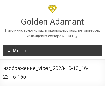
Skip
to
content
Golden Adamant
Питомник золотистых и прямошерстных ретриверов,
ирландских сеттеров, ши тцу.
Меню
изображение_viber_2023-10-10_16-
22-16-165