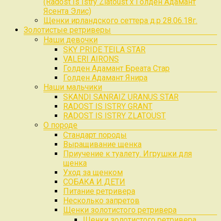
(Radost Is Istry Zlatoust x Голден Адамант
Ясента Элис)
Щенки ирландского сеттера д.р 28.06.18г.
Золотистые ретриверы
Наши девочки
SKY PRIDE TEILA STAR
VALERI AIRONS
Голден Адамант Бреата Стар
Голден Адамант Янира
Наши мальчики
SKANDI SANRAIZ URANUS STAR
RADOST IS ISTRY GRANT
RADOST IS ISTRY ZLATOUST
О породе
Стандарт породы
Выращивание щенка
Приучение к туалету. Игрушки для
щенка
Уход за щенком
СОБАКА И ДЕТИ
Питание ретривера
Несколько запретов
Щенки золотистого ретривера
Щенки золотистого ретривера