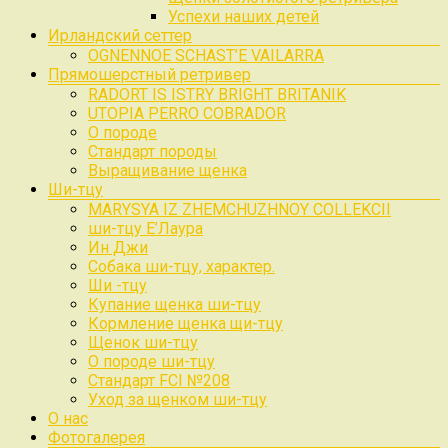
Успехи наших детей
Ирландский сеттер
OGNENNOE SCHAST’E VAILARRA
Прямошерстный ретривер
RADORT IS ISTRY BRIGHT BRITANIK
UTOPIA PERRO COBRADOR
О породе
Стандарт породы
Выращивание щенка
Ши-тцу
MARYSYA IZ ZHEMCHUZHNOY COLLEKCII
ши-тцу Е’Лаура
Ин Джи
Собака ши-тцу, характер.
Ши -тцу
Купание щенка ши-тцу
Кормление щенка щи-тцу
Щенок ши-тцу
О породе ши-тцу
Стандарт FCI №208
Уход за щенком ши-тцу
О нас
Фотогалерея