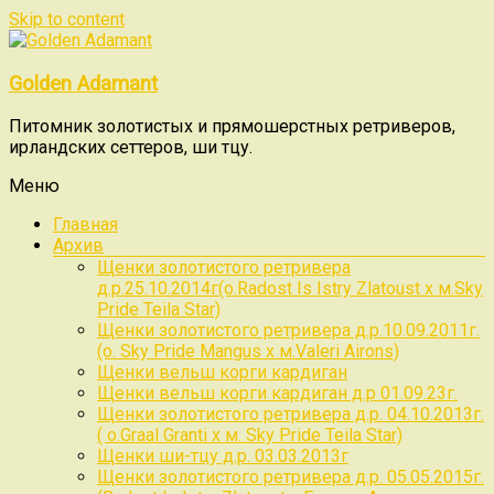
Skip to content
Golden Adamant
Питомник золотистых и прямошерстных ретриверов,
ирландских сеттеров, ши тцу.
Меню
Главная
Архив
Щенки золотистого ретривера
д.р.25.10.2014г(о.Radost Is Istry Zlatoust x м.Sky
Pride Teila Star)
Щенки золотистого ретривера д.р.10.09.2011г.
(о. Sky Pride Mangus x м.Valeri Airons)
Щенки вельш корги кардиган
Щенки вельш корги кардиган д.р 01.09.23г.
Щенки золотистого ретривера д.р. 04.10.2013г.
( о.Graal Granti x м. Sky Pride Teila Star)
Щенки ши-тцу д.р. 03.03.2013г
Щенки золотистого ретривера д.р. 05.05.2015г.